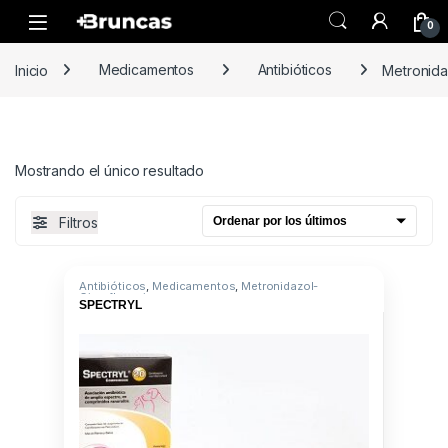
Skip to navigation
Skip to content
0
Inicio
Medicamentos
Antibióticos
Metronida
Mostrando el único resultado
Filtros
Antibióticos
,
Medicamentos
,
Metronidazol-
Ciprofloxacina
SPECTRYL