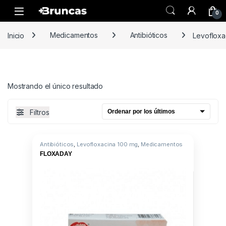
Skip to navigation
Skip to content
0
Inicio
Medicamentos
Antibióticos
Levofloxa
Mostrando el único resultado
Filtros
Antibióticos
,
Levofloxacina 100 mg
,
Medicamentos
FLOXADAY