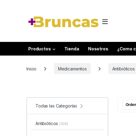
Skip to navigation
Skip to content
Productos
Tienda
Nosotros
¿Como c
Inicio
Medicamentos
Antibióticos
Todas las Categorías
Antibióticos
(109)