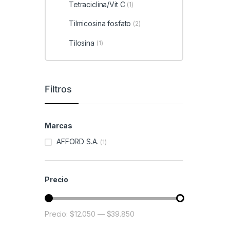
Tetraciclina/Vit C
(1)
Tilmicosina fosfato
(2)
Tilosina
(1)
Filtros
Marcas
AFFORD S.A.
(1)
Precio
Precio:
$12.050
—
$39.850
Precio mínimo
Precio máximo