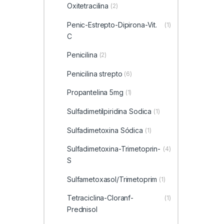
Oxitetracilina
(2)
Penic-Estrepto-Dipirona-Vit.
(1)
C
Penicilina
(2)
Penicilina strepto
(6)
Propantelina 5mg
(1)
Sulfadimetilpiridina Sodica
(1)
Sulfadimetoxina Sódica
(1)
Sulfadimetoxina-Trimetoprin-
(4)
S
Sulfametoxasol/Trimetoprim
(1)
Tetraciclina-Cloranf-
(1)
Prednisol