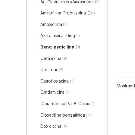
Ac. Clavulamico/Amoxicilina
(3)
Aminofilina-Prednisolna-E
(1)
Amoxicilina
(4)
Azitromicina 10mg
(1)
Bencilpenicilina
(1)
Cefalexina
(9)
Ceftiofur
(4)
Ciprofloxacina
(2)
Mostrando
Clindamicina
(3)
Cloranfenicol-Vit B-Calcio
(1)
Cloxacilina benzatinica
(3)
Doxiciclina
(10)