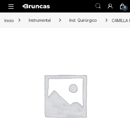
Skip to navigation
Skip to content
0
Inicio
Instrumental
Inst. Quirúrgico
CAMILLA 