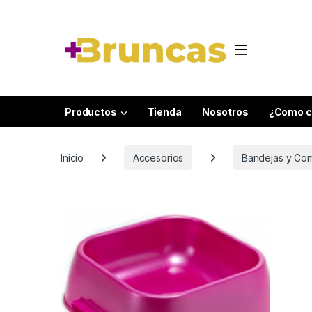
Skip to navigation
Skip to content
Productos
Tienda
Nosotros
¿Como c
Inicio
Accesorios
Bandejas y Co