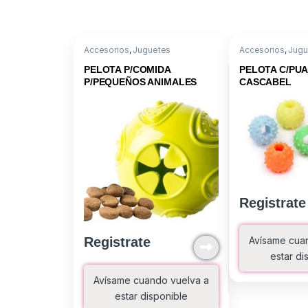
Accesorios
,
Juguetes
Accesorios
,
Jugu
PELOTA P/COMIDA
PELOTA C/PUA
P/PEQUEÑOS ANIMALES
CASCABEL
Registrate
Avísame cua
Registrate
estar di
Avísame cuando vuelva a
estar disponible