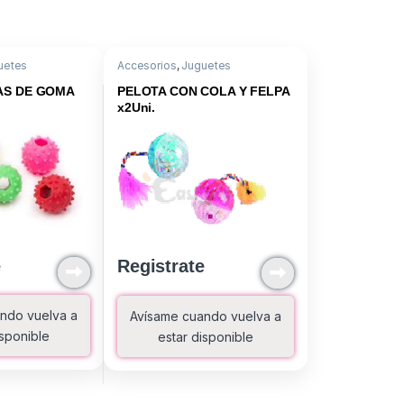
uetes
Accesorios
,
Juguetes
AS DE GOMA
PELOTA CON COLA Y FELPA
x2Uni.
e
Registrate
ndo vuelva a
Avísame cuando vuelva a
isponible
estar disponible