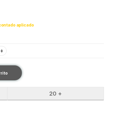
contado aplicado
rrito
20 +