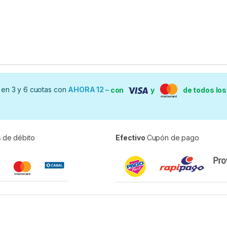
en 3 y 6 cuotas con
AHORA 12 –
con
y
de todos lo
s
de débito
Efectivo
Cupón de pago