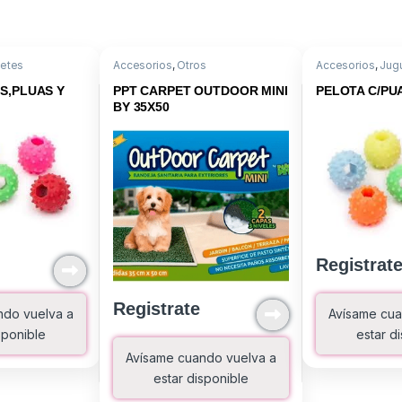
etes
Accesorios
,
Otros
Accesorios
,
Jug
S,PLUAS Y
PPT CARPET OUTDOOR MINI
PELOTA C/PU
BY 35X50
Registrat
Registrate
ndo vuelva a
Avísame cua
sponible
estar d
Avísame cuando vuelva a
estar disponible