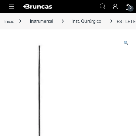
Skip to navigation
Skip to content
0
Inicio
Instrumental
Inst. Quirúrgico
ESTILETE