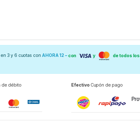
en 3 y 6 cuotas con
AHORA 12 –
con
y
de todos lo
s
de débito
Efectivo
Cupón de pago