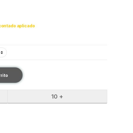
contado aplicado
rrito
10 +