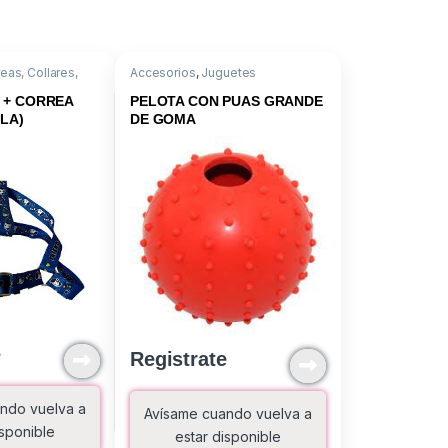
eas, Collares,
Accesorios
,
Juguetes
s
 + CORREA
PELOTA CON PUAS GRANDE
LA)
DE GOMA
e
Registrate
ndo vuelva a
Avísame cuando vuelva a
isponible
estar disponible