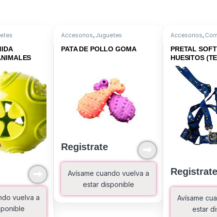
etes
Accesorios
,
Juguetes
Accesorios
,
Corr
Pretales, Arnese
MIDA
PATA DE POLLO GOMA
PRETAL SOFT
ANIMALES
HUESITOS (TE
Registrate
Registrat
Avísame cuando vuelva a
estar disponible
ndo vuelva a
Avísame cua
sponible
estar d