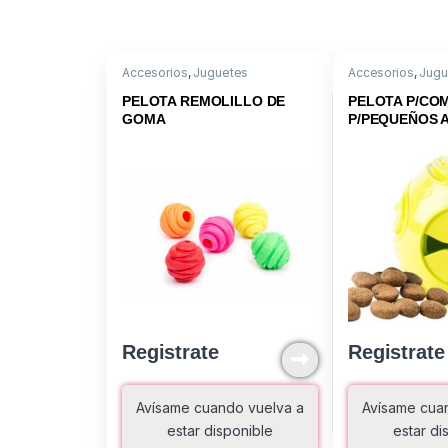
Accesorios
,
Juguetes
Accesorios
,
Jugu
PELOTA REMOLILLO DE
PELOTA P/CO
GOMA
P/PEQUEÑOS 
Registrate
Registrate
Avísame cuando vuelva a
Avísame cua
estar disponible
estar di