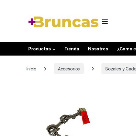
Skip to navigation
Skip to content
Productos
Tienda
Nosotros
¿Como c
Inicio
Accesorios
Bozales y Cad