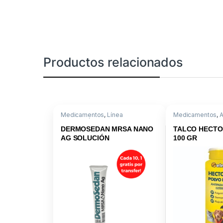
Productos relacionados
Medicamentos
,
Línea
Medicamentos
,
A
Dermatológica
Externos
,
Antipar
Talcos
,
Propoxur
DERMOSEDAN MRSA NANO
TALCO HECTO
AG SOLUCIÓN
100 GR