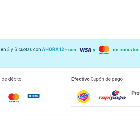
en 3 y 6 cuotas con
AHORA 12 –
con
y
de todos lo
s
de débito
Efectivo
Cupón de pago