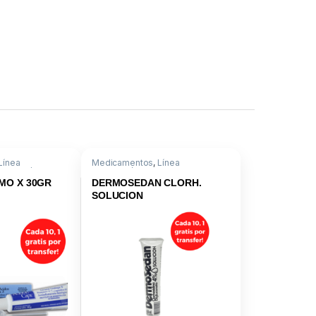
Línea
Medicamentos
,
Línea
Vit A.D.E/ Omega
Dermatológica
MO X 30GR
DERMOSEDAN CLORH.
SOLUCION