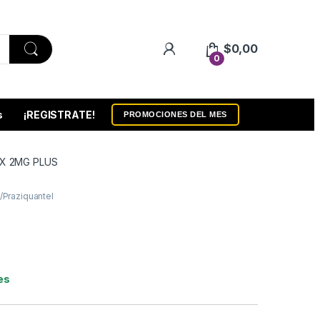
$
0,00
0
s
¡REGISTRATE!
PROMOCIONES DEL MES
X 2MG PLUS
/Praziquantel
es