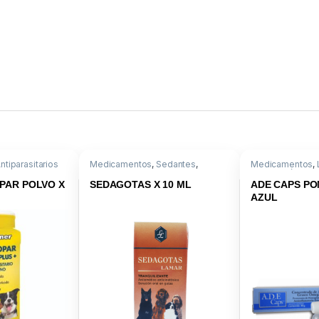
ntiparasitarios
Medicamentos
,
Sedantes
,
Medicamentos
,
asitario Externo
,
Acepromacina
Dermatológica
,
3
PAR POLVO X
SEDAGOTAS X 10 ML
ADE CAPS PO
AZUL