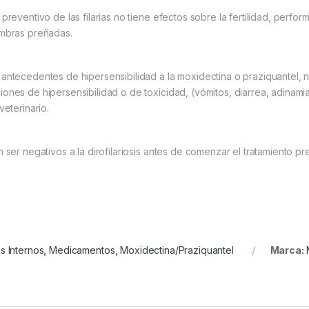
preventivo de las filarias no tiene efectos sobre la fertilidad, perfo
embras preñadas.
 antecedentes de hipersensibilidad a la moxidectina o praziquantel, 
ones de hipersensibilidad o de toxicidad, (vómitos, diarrea, adinamia
veterinario.
n ser negativos a la dirofilariosis antes de comenzar el tratamiento p
os Internos
,
Medicamentos
,
Moxidectina/Praziquantel
Marca: