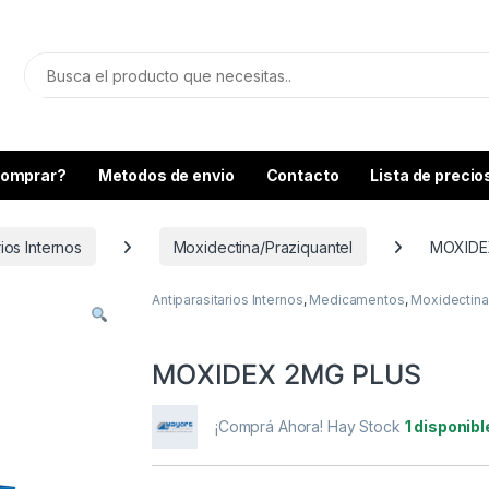
omprar?
Metodos de envio
Contacto
Lista de precio
rios Internos
Moxidectina/Praziquantel
MOXIDE
Antiparasitarios Internos
,
Medicamentos
,
Moxidectina
MOXIDEX 2MG PLUS
¡Comprá Ahora! Hay Stock
1 disponibl