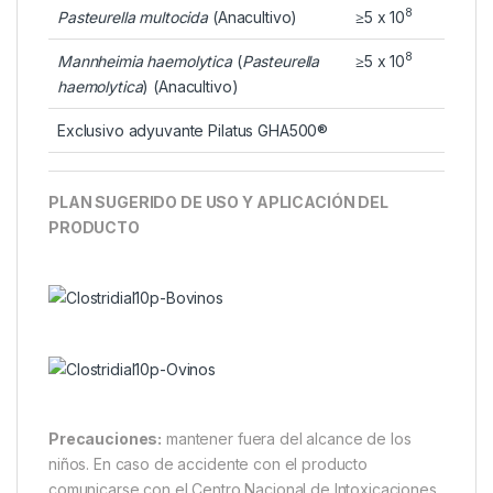
8
Pasteurella multocida
(Anacultivo)
≥5 x 10
8
Mannheimia haemolytica
(
Pasteurella
≥5 x 10
haemolytica
) (Anacultivo)
Exclusivo adyuvante Pilatus GHA500®
PLAN SUGERIDO DE USO Y APLICACIÓN DEL
PRODUCTO
Precauciones:
mantener fuera del alcance de los
niños. En caso de accidente con el producto
comunicarse con el Centro Nacional de Intoxicaciones