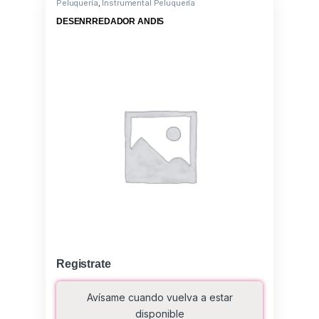
Peluquería
,
Instrumental Peluquería
DESENRREDADOR ANDIS
Registrate
Avísame cuando vuelva a estar
disponible