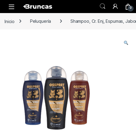
Skip to navigation
Skip to content
0
Inicio
Peluquería
Shampoo, Cr. Enj, Espumas, Jab