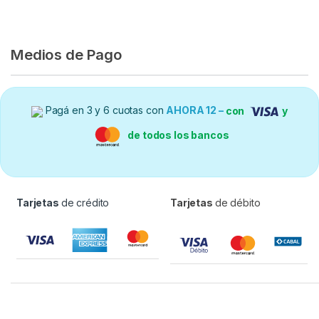
Medios de Pago
Pagá en 3 y 6 cuotas con
AHORA 12 –
con
y
de todos los bancos
Tarjetas
de crédito
Tarjetas
de débito