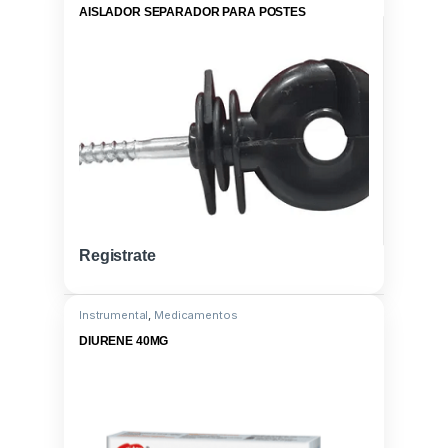
AISLADOR SEPARADOR PARA POSTES
Registrate
Instrumental
,
Medicamentos
DIURENE 40MG