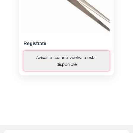
Registrate
Avísame cuando vuelva a estar
disponible