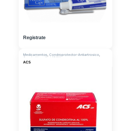
Registrate
Medicamentos
,
Condroprotector-Antiartrosico
,
Condroitin sulf. al 100%
ACS