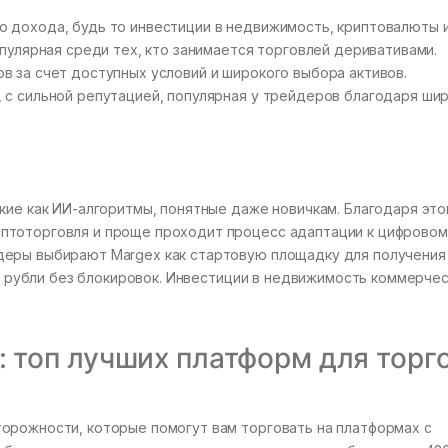
 дохода, будь то инвестиции в недвижимость, криптовалюты 
опулярная среди тех, кто занимается торговлей деривативами.
 за счет доступных условий и широкого выбора активов.
 с сильной репутацией, популярная у трейдеров благодаря ши
кие как ИИ-алгоритмы, понятные даже новичкам. Благодаря эт
птоторговля и проще проходит процесс адаптации к цифровом
деры выбирают Margex как стартовую площадку для получения 
за рубли без блокировок. Инвестиции в недвижимость коммерче
: топ лучших платформ для торг
орожности, которые помогут вам торговать на платформах с