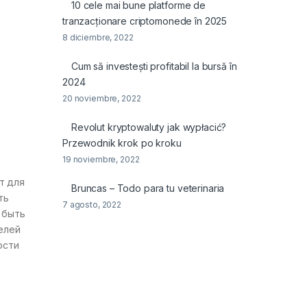
10 cele mai bune platforme de
tranzacționare criptomonede în 2025
8 diciembre, 2022
Cum să investești profitabil la bursă în
2024
20 noviembre, 2022
Revolut kryptowaluty jak wypłacić?
Przewodnik krok po kroku
19 noviembre, 2022
т для
Bruncas – Todo para tu veterinaria
ть
7 agosto, 2022
 быть
елей
ости