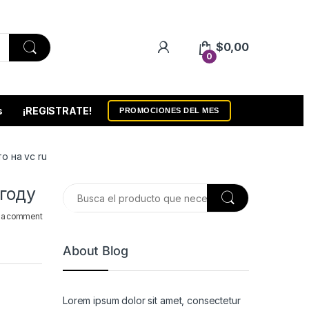
$
0,00
0
s
¡REGISTRATE!
PROMOCIONES DEL MES
о на vc ru
году
 a comment
About Blog
Lorem ipsum dolor sit amet, consectetur