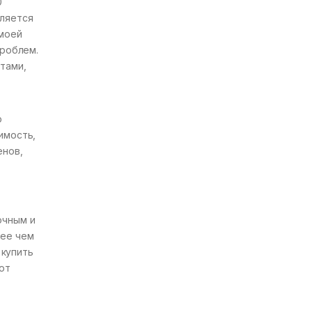
0
вляется
 моей
проблем.
тами,
р
имость,
енов,
очным и
лее чем
 купить
ют