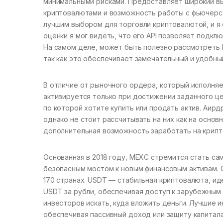
минимальными рисками. Предоставляет широкий в
криптовалютами и возможность работы с фьючерса
лучшим выбором для торговли криптовалютой, и я 
оценки я мог видеть, что его API позволяет подк
На самом деле, может быть полезно рассмотреть 
так как это обеспечивает замечательный и удобны
В отличие от рыночного ордера, который исполня
активируется только при достижении заданного ц
по которой хотите купить или продать актив. Аир
однако не стоит рассчитывать на них как на основ
дополнительная возможность заработать на крип
Основанная в 2018 году, MEXC стремится стать с
безопасным мостом к новым финансовым активам. 
170 странах. USDT — стабильная криптовалюта, иде
USDT за рубли, обеспечивая доступ к зарубежным 
инвесторов искать, куда вложить деньги. Лучшие 
обеспечивая пассивный доход или защиту капитала