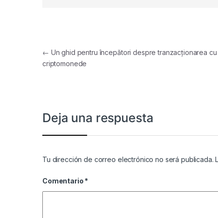
Navegación de entradas
←
Un ghid pentru începători despre tranzacționarea cu
criptomonede
Deja una respuesta
Tu dirección de correo electrónico no será publicada.
Comentario
*