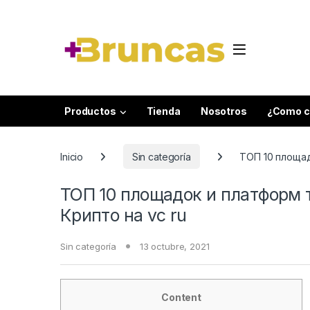
Skip to navigation
Skip to content
Productos
Tienda
Nosotros
¿Como c
Inicio
Sin categoría
ТОП 10 площад
ТОП 10 площадок и платформ т
Крипто на vc ru
Sin categoría
13 octubre, 2021
Content