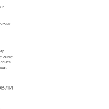
или
рокому
ому
у рынку.
опыта.
ского
овли