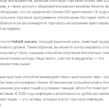
ыбор инструментов, включая спотовую торговлю более чем 42
ми, а также доступ к образовательным материалам. Binance я
обнаружил, что он предлагает более 500 криптовалют. В ходе
лючать мое торговое программное обеспечение без каких-либо 
Binance если вы планируете торговать несколькими криптовалю
й интерфейс.
ется по
hellobit скачать
текущей рыночной цене, лимитный орде
енового уровня. Таким образом, вы можете контролировать сто
дропы могут быть хорошим способом получения бесплатных ток
ной источник дохода. Чаще всего, участие в аирдропах — это
товалютном рынке.
амым простым способом взаимодействия с криптовалютами – пр
Система обслуживает более 40 миллионов пользователей в бо
альная для инвестиций в условиях санкций. Aifory Pro помогает
активам. В 2025 году инфляция и волатильность рубля заставля
инвестиции — это активы, которые растут быстрее инфляции,
.