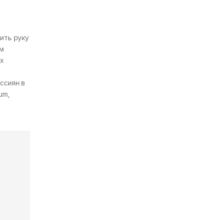
ить руку
им
ых
ссиян в
um,