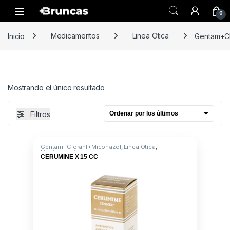
Skip to navigation
Skip to content
0
Inicio
Medicamentos
Linea Otica
Gentam+Cl
Mostrando el único resultado
Filtros
Gentam+Cloranf+Miconazol
,
Linea Otica
,
Medicamentos
CERUMINE X 15 CC