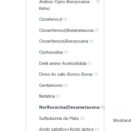
Amitraz-Cipro-Benzocaina-
(1)
Ketoc
Clorafenicol
(1)
Cloramfenicol/Betametasona
(1)
Cloranfenicol/Benzocaina
(1)
Clorhexidina
(1)
Dietil amino-Acetoxilidida
(1)
Dmso-Ac salic-Borico-Borax
(1)
Gentamicina
(2)
Nistatina
(1)
Norfloxacina/Dexametasona
(1)
Sulfadiazina de Plata
(3)
Mostrando
Acido salicilico+Acido lactico
(1)