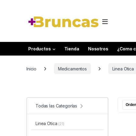
Skip to navigation
Skip to content
Productos
Tienda
Nosotros
¿Como c
Inicio
Medicamentos
Linea Otica
Todas las Categorías
Linea Otica
(21)