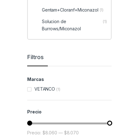
Gentam+Cloranf+Miconazol
(1)
Solucion de
(1)
Burrows/Miconazol
Filtros
Marcas
VETANCO
(1)
Precio
Precio:
$8.060
—
$8.070
Precio mínimo
Precio máximo