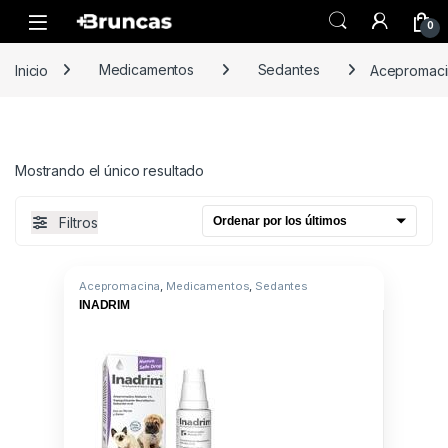
Skip to navigation
Skip to content
0
Inicio
Medicamentos
Sedantes
Acepromaci
Mostrando el único resultado
Filtros
Acepromacina
,
Medicamentos
,
Sedantes
INADRIM