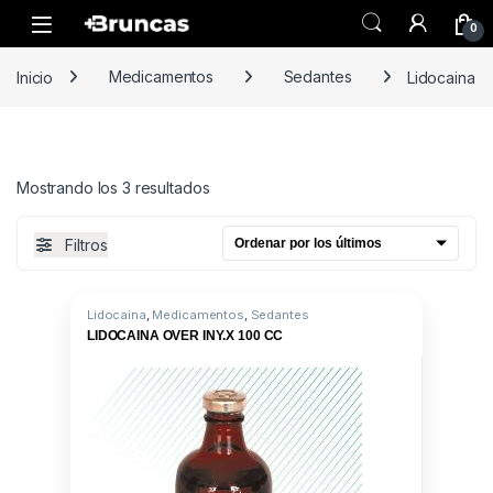
Skip to navigation
Skip to content
0
Inicio
Medicamentos
Sedantes
Lidocaina
Ordenado por los últimos
Mostrando los 3 resultados
Filtros
Lidocaina
,
Medicamentos
,
Sedantes
LIDOCAINA OVER INY.X 100 CC