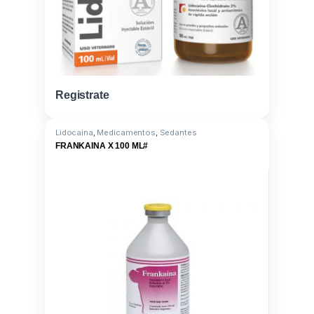
Registrate
Lidocaina
,
Medicamentos
,
Sedantes
FRANKAINA X 100 ML#