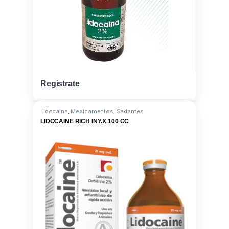
Registrate
Lidocaina
,
Medicamentos
,
Sedantes
LIDOCAINE RICH INY.X 100 CC