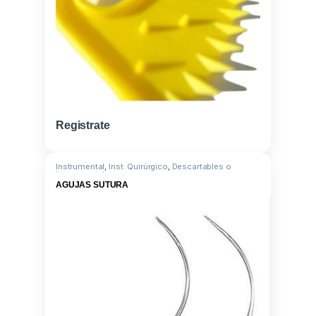
Registrate
Instrumental
,
Inst. Quirúrgico
,
Descartables o
Instrumental
AGUJAS SUTURA