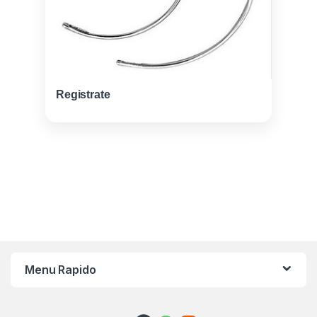
Registrate
Menu Rapido