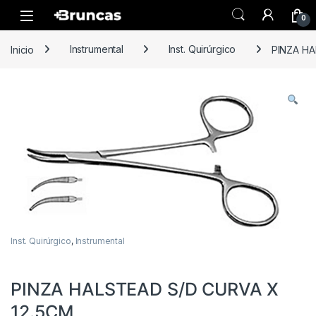
Skip to navigation
Skip to content
0
Inicio
Instrumental
Inst. Quirúrgico
PINZA HA
Inst. Quirúrgico
,
Instrumental
PINZA HALSTEAD S/D CURVA X
12.5CM