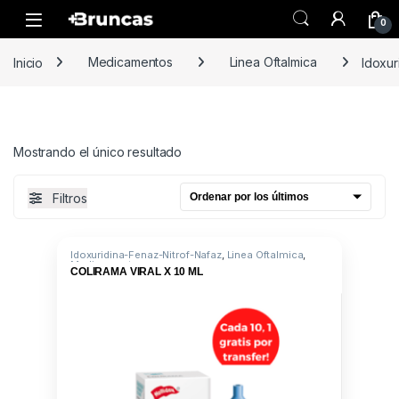
Skip to navigation
Skip to content
0
Inicio
Medicamentos
Linea Oftalmica
Idoxur
Mostrando el único resultado
Filtros
Idoxuridina-Fenaz-Nitrof-Nafaz
,
Linea Oftalmica
,
Medicamentos
COLIRAMA VIRAL X 10 ML