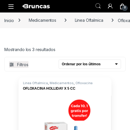
Skip to navigation
Skip to content
0
Inicio
Medicamentos
Linea Oftalmica
Ofloxa
Ordenado por los últimos
Mostrando los 3 resultados
Filtros
Linea Oftalmica
,
Medicamentos
,
Ofloxacina
OFLOXACINA HOLLIDAY X 5 CC