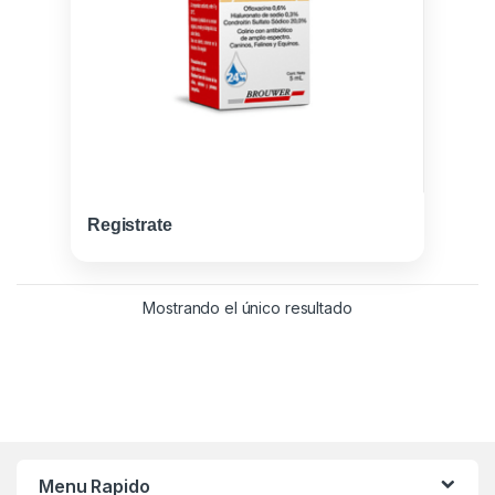
Registrate
Mostrando el único resultado
Menu Rapido