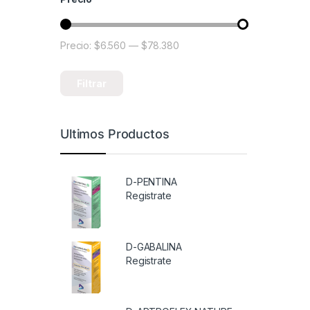
Precio:
$6.560
—
$78.380
Precio mínimo
Precio máximo
Filtrar
Ultimos Productos
D-PENTINA
Registrate
D-GABALINA
Registrate