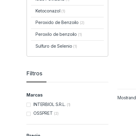
Ketoconazol
(1)
Peroxido de Benzoilo
(2)
Peroxilo de benzoilo
(1)
Sulfuro de Selenio
(1)
Filtros
Marcas
Mostrando
INTERBIOL S.R.L.
(1)
OSSPRET
(2)
Precio