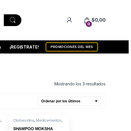
$
0,00
0
s
¡REGISTRATE!
PROMOCIONES DEL MES
Ordenado por
Mostrando los 3 resultados
s
,
Clorhexidina
,
Medicamentos
,
Shampoo Medicado
SHAMPOO MOKSHA