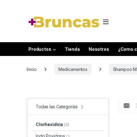
Skip to navigation
Skip to content
Productos
Tienda
Nosotros
¿Como c
Inicio
Medicamentos
Shampoo M
Todas las Categorías
Clorhexidina
(3)
Iodo Povidona
(1)