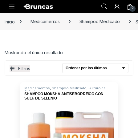
Skip to navigation
Skip to content
0
Inicio
Medicamentos
Shampoo Medicado
S
Mostrando el único resultado
Filtros
Medicamentos
,
Shampoo Medicado
,
Sulfuro de
Selenio
SHAMPOO MOKSHA ANTISEBORREICO CON
SULF. DE SELENIO