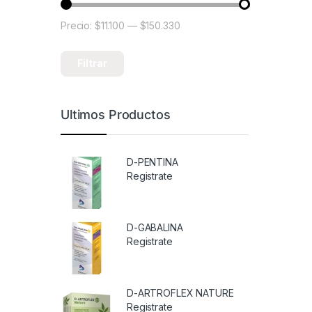
Precio:
$11.100
—
$150.330
Precio mínimo
Precio máximo
Filtrar
Ultimos Productos
D-PENTINA
Registrate
D-GABALINA
Registrate
D-ARTROFLEX NATURE
Registrate