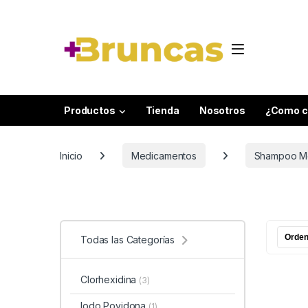
Skip to navigation
Skip to content
Productos
Tienda
Nosotros
¿Como c
Inicio
Medicamentos
Shampoo M
Todas las Categorías
Clorhexidina
(3)
Iodo Povidona
(1)