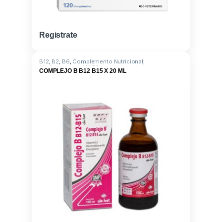
Registrate
B12
,
B2
,
B6
,
Complemento Nutricional
,
Medicamentos
,
Vit B1
COMPLEJO B B12 B15 X 20 ML