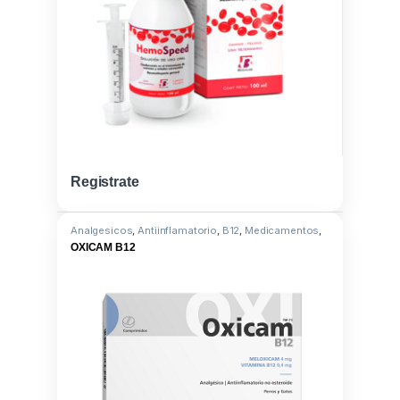
Registrate
Analgesicos
,
Antiinflamatorio
,
B12
,
Medicamentos
,
Meloxicam
OXICAM B12