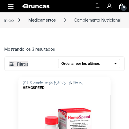
Skip to navigation
Skip to content
0
Inicio
Medicamentos
Complemento Nutricional
Ordenado por los últimos
Mostrando los 3 resultados
Filtros
B12
,
Complemento Nutricional
,
Hierro
,
Medicamentos
,
Sulf. ferr+Ac. folico+cianocobal
,
HEMOSPEED
Vitaminas