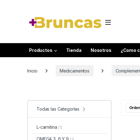
Skip to navigation
Skip to content
Productos
Tienda
Nosotros
¿Como c
Inicio
Medicamentos
Complemento
Todas las Categorías
L-carnitina
(1)
OMEGA 3, 6 Y 9
(1)