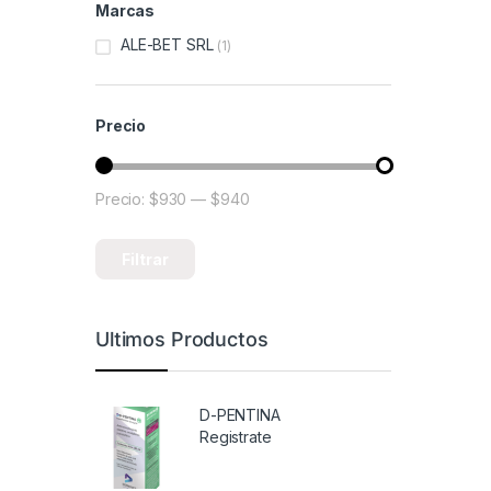
Marcas
ALE-BET SRL
(1)
Precio
Precio:
$930
—
$940
Precio mínimo
Precio máximo
Filtrar
Ultimos Productos
D-PENTINA
Registrate