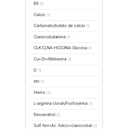
B6
(1)
Calcio
(1)
Carbonato/Iodato de calcio
(1)
Cianocobalamina
(1)
CLK-CLNA-HCO3NA-Glucosa
(1)
Cu+Zn+Metionina
(1)
D
(1)
etc
(1)
Hierro
(3)
L-arginina clorah/Fosfoserina
(1)
Resveratrol
(1)
Sulf. ferr+Ac. folico+cianocobal
(2)