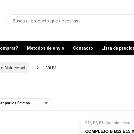
omprar?
Metodos de envio
Contacto
Lista de precio
 Nutricional
Vit B1
B12
,
B2
,
B6
,
Complemento
Nutricional
,
Medicamentos
,
B1
COMPLEJO B B12 B15 