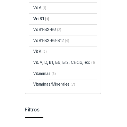
Vit A
(1)
Vit B1
(1)
Vit B1-B2-B6
(2)
Vit B1-B2-B6-B12
(4)
Vit K
(2)
Vit. A, D, B1, B6, B12, Calcio, etc
(1)
Vitaminas
(3)
Vitaminas/Minerales
(7)
Filtros