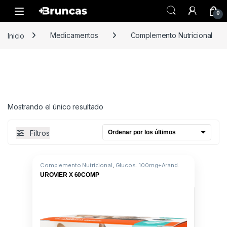
Skip to navigation
Skip to content
0
Inicio
Medicamentos
Complemento Nutricional
Mostrando el único resultado
Filtros
Complemento Nutricional
,
Glucos. 100mg+Arand.
200mg + Chia
,
Medicamentos
UROVIER X 60COMP