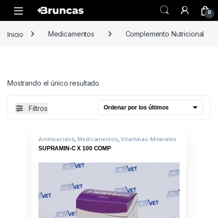
Skip to navigation
Skip to content
0
Inicio
Medicamentos
Complemento Nutricional
Mostrando el único resultado
Filtros
Aminoacidos
,
Medicamentos
,
Vitaminas-Minerales
SUPRAMIN-C X 100 COMP